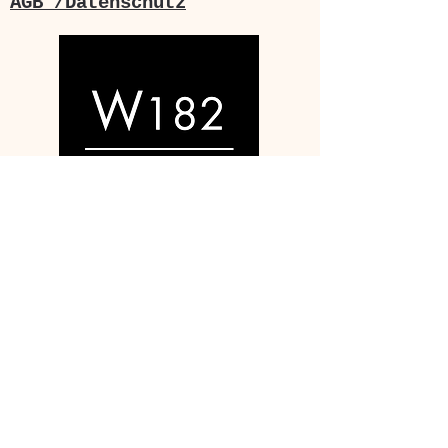
AGB /Datenschutz
Ihr Weg zu uns:
Sie erreichen uns von Leipzig
Hauptbahnhof oder Augustusplatz
bequem in 15 Minuten mit den
Straßenbahnlinien
7
-Fahrtrichtung Sommerfeld-
und
8
- Fahrtrichtung Paunsdorf -
Haltestelle: Sellerhausen