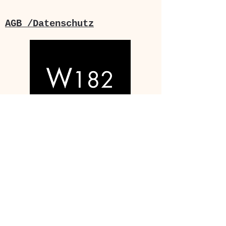
Tel.
0163-7772534
.
AGB /Datenschutz
Ihr Weg zu uns:
Sie erreichen uns von Leipzig
Hauptbahnhof oder Augustusplatz
bequem in 15 Minuten mit den
Straßenbahnlinien
7
-Fahrtrichtung Sommerfeld-
und