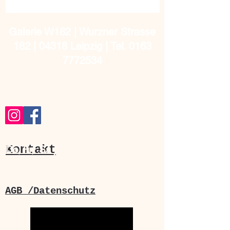
Galerie W182 | Wurzner Strasse
182 | 04318 Leipzig | Tel.
0163
7772534
Unsere Öffnungszeiten:
Kontakt
Do, Fr, Sa jeweils von 16 -19 Uhr
und nach Vereinbarung unter
Tel.
0163-7772534
.
AGB /Datenschutz