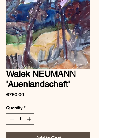
Walek NEUMANN
'Auenlandschaft'
Price
€750.00
Quantity
*