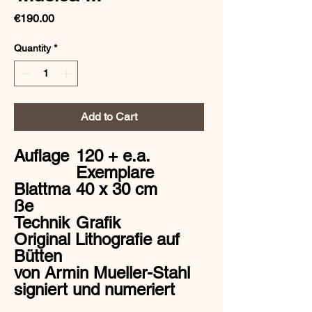
Price
€190.00
Quantity
*
Add to Cart
Auflage
120 + e.a.
Exemplare
Blattma
40 x 30 cm
ße
Technik
Grafik
Original Lithografie auf
Bütten
von Armin Mueller-Stahl
signiert und numeriert