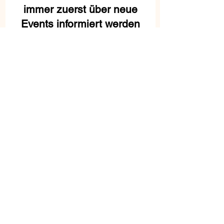
immer zuerst über neue
Events informiert werden
E-Mail-Adresse
In die Mailingliste eintragen
Galerie W182 | Wurzner Strasse
182 | 04318 Leipzig | Tel.
0163
7772534