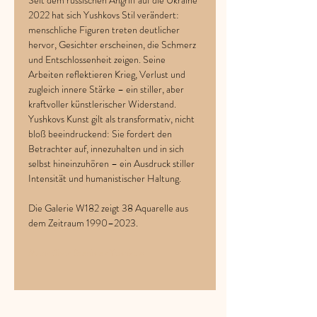
Seit dem russischen Angriff auf die Ukraine 
2022 hat sich Yushkovs Stil verändert: 
menschliche Figuren treten deutlicher 
hervor, Gesichter erscheinen, die Schmerz 
und Entschlossenheit zeigen. Seine 
Arbeiten reflektieren Krieg, Verlust und 
zugleich innere Stärke – ein stiller, aber 
kraftvoller künstlerischer Widerstand.
Yushkovs Kunst gilt als transformativ, nicht 
bloß beeindruckend: Sie fordert den 
Betrachter auf, innezuhalten und in sich 
selbst hineinzuhören – ein Ausdruck stiller 
Intensität und humanistischer Haltung.
Die Galerie W182 zeigt 38 Aquarelle aus 
dem Zeitraum 1990–2023.  
Mehr über Stanislav Yushkow