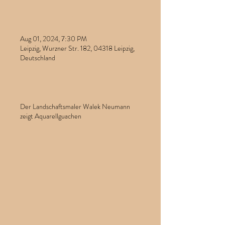
Zeit und Ort
Aug 01, 2024, 7:30 PM
Leipzig, Wurzner Str. 182, 04318 Leipzig,
Deutschland
Erfahre mehr
Der Landschaftsmaler Walek Neumann
zeigt Aquarellguachen