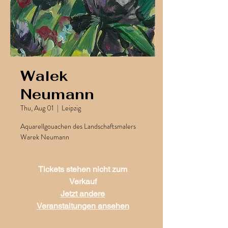
Walek
Neumann
Thu, Aug 01
  |  
Leipzig
Aquarellgouachen des Landschaftsmalers
Warek Neumann
Tickets stehen nicht zum
Verkauf
Jetzt andere
Veranstaltungen ansehen