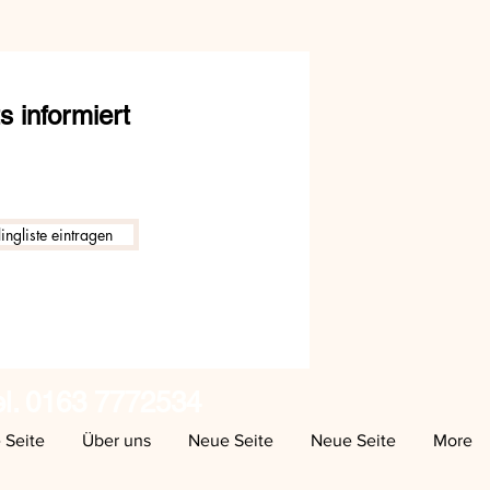
 informiert
ingliste eintragen
el. 0163 7772534
 Seite
Über uns
Neue Seite
Neue Seite
More