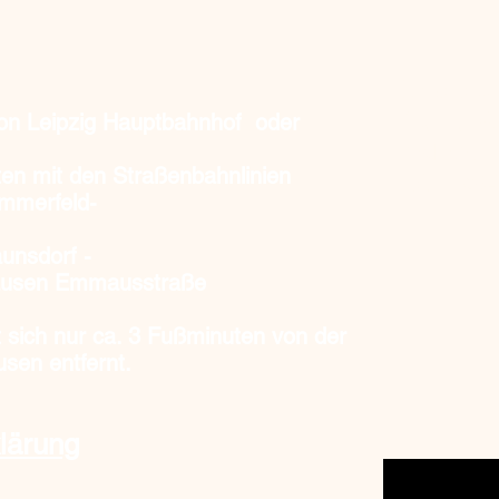
Unsere Öf
Do, Fr, S
von Leipzig Hauptbahnhof oder
und nach 
en mit den Straßenbahnlinien
Tel. 0163
ommerfeld-
unsdorf -
rhausen Emmausstraße
t sich nur ca. 3 Fußminuten
von der
usen entfernt.
lärung