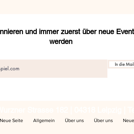
nnieren und immer zuerst über neue Events
werden
In die Mail
urzner Strasse 182 | 04318 Leipzig | T
Neue Seite
Allgemein
Über uns
Über uns
Neue