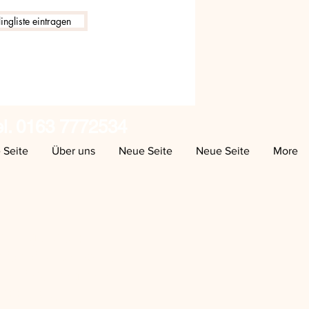
ingliste eintragen
el. 0163 7772534
 Seite
Über uns
Neue Seite
Neue Seite
More
fnungszeiten:
a jeweils von 16 -19 Uhr
Vereinbarung unter
-7772534 .