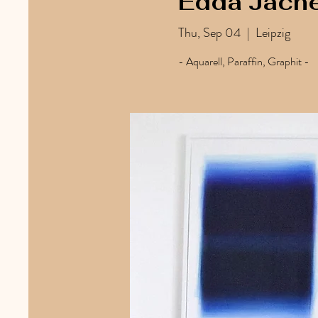
Edda Jache
Thu, Sep 04
  |  
Leipzig
- Aquarell, Paraffin, Graphit -