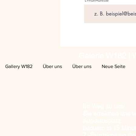
Galerie W182 | W
Gallery W182
Über uns
Über uns
Neue Seite
Ihr Weg zu uns:
Sie erreichen uns 
Augustusplatz
bequem in 15 Minut
7
-Fahrtrichtung S