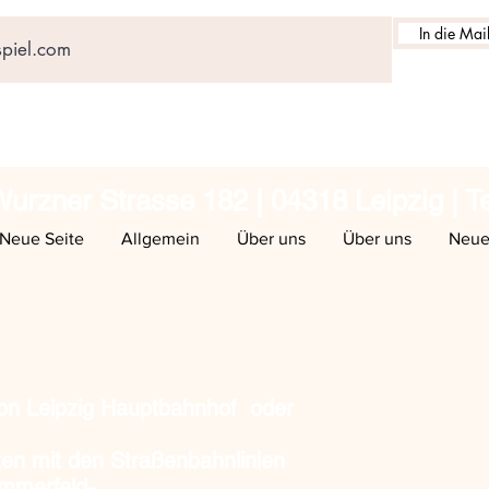
In die Mail
urzner Strasse 182 | 04318 Leipzig | T
Neue Seite
Allgemein
Über uns
Über uns
Neue
Unsere Öf
Do, Fr, S
von Leipzig Hauptbahnhof oder
und nach 
en mit den Straßenbahnlinien
Tel. 0163
ommerfeld-