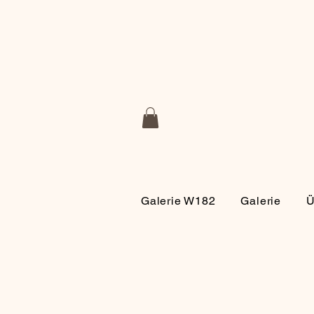
Galerie W182
Galerie
Ü