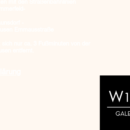
en mit den Straßenbahnlinien
Tel. 0163
ommerfeld-
unsdorf -
rhausen Emmausstraße
t sich nur ca. 3 Fußminuten
von der
usen entfernt.
lärung