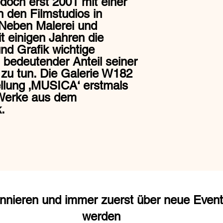
jedoch erst 2001 mit einer
n den Filmstudios in
Neben Malerei und
t einigen Jahren die
und Grafik wichtige
 bedeutender Anteil seiner
 zu tun. Die Galerie W182
ellung ‚MUSICA‘ erstmals
 Werke aus dem
ik.
nnieren und immer zuerst über neue Events
werden