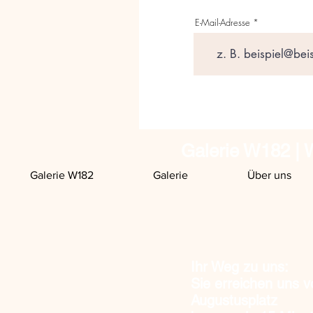
E-Mail-Adresse
Galerie W182 | W
Galerie W182
Galerie
Über uns
Ihr Weg zu uns:
Sie erreichen uns 
Augustusplatz