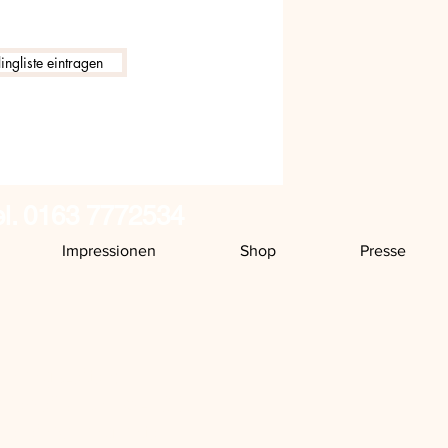
ingliste eintragen
el. 0163 7772534
Impressionen
Shop
Presse
fnungszeiten:
a jeweils von 16 -19 Uhr
Vereinbarung unter