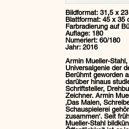
Bildformat: 31,5 x 2
Blattformat: 45 x 35
Farbradierung auf Bü
Auflage: 180
Numeriert: 60/180
Jahr: 2016
Armin Mueller-Stahl, 
Universalgenie der d
Berühmt geworden als
darüber hinaus studi
Schriftsteller, Drehb
Zeichner. Armin Muel
‚Das Malen, Schreibe
Schauspielerei gehör
zusammen‘. Seit frü
Mueller-Stahl bildküns