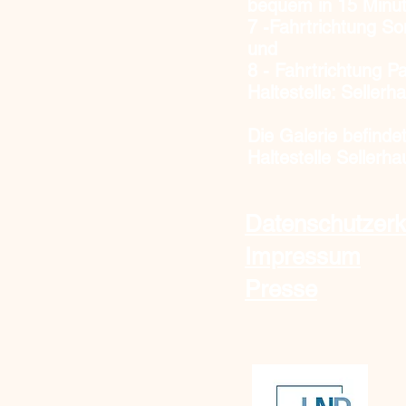
bequem in 15 Minut
7
-Fahrtrichtung S
und
8
- Fahrtrichtung Pa
Haltestelle: Selle
Die Galerie befinde
Haltestelle Sellerha
Datenschutzerk
Impressum
Presse