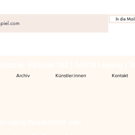
In die Mail
urzner Strasse 182 | 04318 Leipzig | T
Archiv
Künstler:innen
Kontakt
Unsere Öf
Do, Fr, S
von Leipzig Hauptbahnhof oder
und nach 