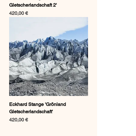
Gletscherlandschaft 2'
Preis
420,00 €
Eckhard Stange 'Grönland
Gletscherlandschaft'
Preis
420,00 €