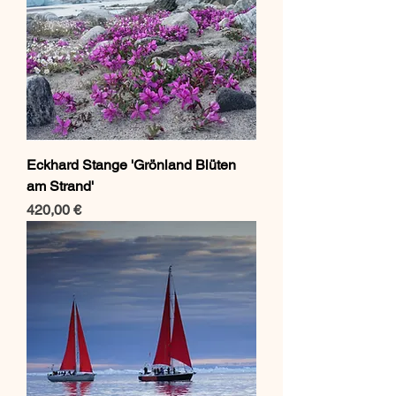
Eckhard Stange 'Grönland Blüten
am Strand'
Preis
420,00 €