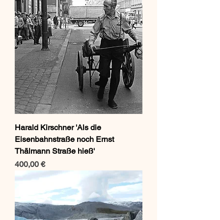
Harald Kirschner 'Als die
Eisenbahnstraße noch Ernst
Thälmann Straße hieß'
Preis
400,00 €