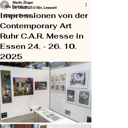
Martin Zinger
Alle Beiträge
28. Okt. 2025
0 Min. Lesezeit
Impressionen von der
Galerie Events
Contemporary Art
Ruhr C.A.R. Messe in
Essen 24. - 26. 10.
2025