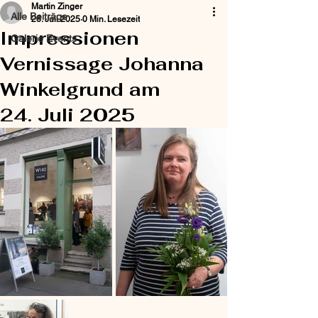
Martin Zinger
Alle Beiträge
26. Juli 2025
0 Min. Lesezeit
Impressionen
Galerie Events
Vernissage Johanna
Winkelgrund am
24. Juli 2025