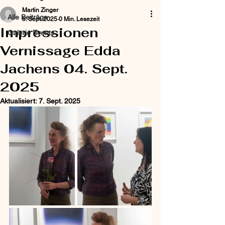
Martin Zinger
Alle Beiträge
5. Sept. 2025
0 Min. Lesezeit
Impressionen
Galerie Events
Vernissage Edda
Jachens 04. Sept.
2025
Aktualisiert:
7. Sept. 2025