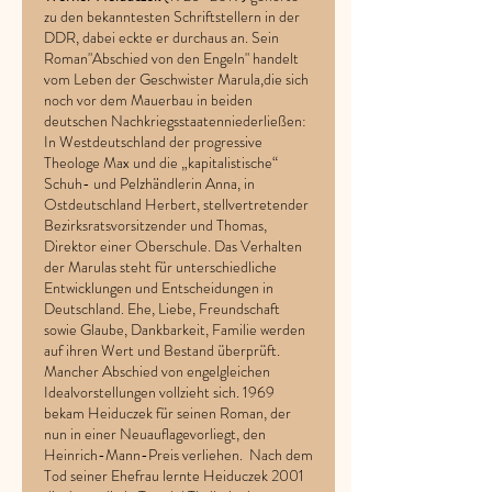
zu den bekanntesten Schriftstellern in der
DDR, dabei eckte er durchaus an. Sein
Roman"Abschied von den Engeln" handelt
vom Leben der Geschwister Marula,die sich
noch vor dem Mauerbau in beiden
deutschen Nachkriegsstaatenniederließen:
In Westdeutschland der progressive
Theologe Max und die „kapitalistische“
Schuh- und Pelzhändlerin Anna, in
Ostdeutschland Herbert, stellvertretender
Bezirksratsvorsitzender und Thomas,
Direktor einer Oberschule. Das Verhalten
der Marulas steht für unterschiedliche
Entwicklungen und Entscheidungen in
Deutschland. Ehe, Liebe, Freundschaft
sowie Glaube, Dankbarkeit, Familie werden
auf ihren Wert und Bestand überprüft.
Mancher Abschied von engelgleichen
Idealvorstellungen vollzieht sich. 1969
bekam Heiduczek für seinen Roman, der
nun in einer Neuauflagevorliegt, den
Heinrich-Mann-Preis verliehen. Nach dem
Tod seiner Ehefrau lernte Heiduczek 2001