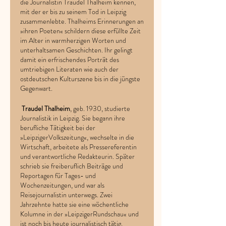
die Journalistin Traudel Thalheim kennen,
mit der er bis zu seinem Tod in Leipzig
zusammenlebte. Thalheims Erinnerungen an
»ihren Poeten« schildern diese erfüllte Zeit
im Alter in warmherzigen Worten und
unterhaltsamen Geschichten. Ihr gelingt
damit ein erfrischendes Porträt des
umtriebigen Literaten wie auch der
ostdeutschen Kulturszene bis in die jüngste
Gegenwart.
Traudel Thalheim
, geb. 1930, studierte
Journalistik in Leipzig. Sie begann ihre
berufliche Tätigkeit bei der
»LeipzigerVolkszeitung«, wechselte in die
Wirtschaft, arbeitete als Pressereferentin
und verantwortliche Redakteurin. Später
schrieb sie freiberuflich Beiträge und
Reportagen für Tages- und
Wochenzeitungen, und war als
Reisejournalistin unterwegs. Zwei
Jahrzehnte hatte sie eine wöchentliche
Kolumne in der »LeipzigerRundschau« und
ist noch bis heute journalistisch tätig.