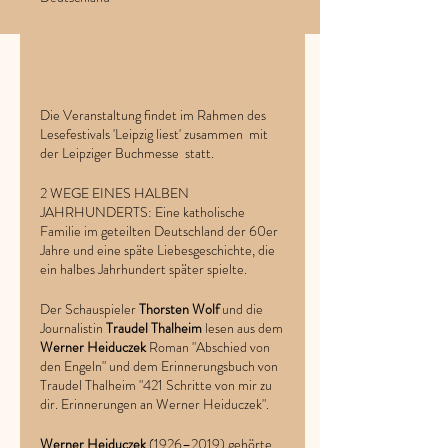
Erfahre mehr
Die Veranstaltung findet im Rahmen des
Lesefestivals 'Leipzig liest' zusammen mit
der Leipziger Buchmesse statt.
2 WEGE EINES HALBEN
JAHRHUNDERTS: Eine katholische
Familie im geteilten Deutschland der 60er
Jahre und eine späte Liebesgeschichte, die
ein halbes Jahrhundert später spielte.
Der Schauspieler
Thorsten Wolf
und die
Journalistin
Traudel Thalheim
lesen aus dem
Werner Heiduczek
Roman "Abschied von
den Engeln" und dem Erinnerungsbuch von
Traudel Thalheim "421 Schritte von mir zu
dir. Erinnerungen an Werner Heiduczek".
Werner Heiduczek
(1926–2019) gehörte