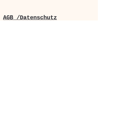
und nach Vereinbarung unter
Tel.
0163-7772534
.
AGB /Datenschutz
Ihr Weg zu uns:
Sie erreichen uns von Leipzig
Hauptbahnhof oder Augustusplatz
bequem in 15 Minuten mit den
Straßenbahnlinien
7
-Fahrtrichtung Sommerfeld-
und