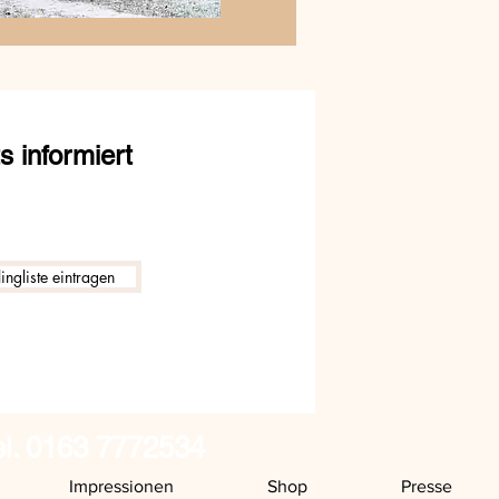
 informiert
ingliste eintragen
el. 0163 7772534
Impressionen
Shop
Presse