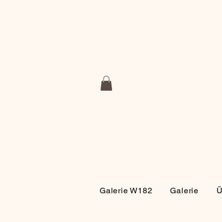
Galerie W182
Galerie
Ü