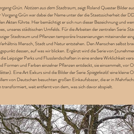
organg Grün. Notizen aus dem Stadtraum
, zeigt Roland Quester Bilder au
r Vorgang Grün war dabei der Name unter der die Staatssicherheit der 
en Akten führte. Hier bemächtigt er sich nun dieser Bezeichnung und wende
es, unseres städtischen Umfelds. Für die Arbeiten der zentralen Serie 
Sta
ipziger Stadtraum und Pflanzen temporäre Inszenierungen miteinander ein
rhältnis Mensch, Stadt und Natur entstehen. Den Menschen selbst braucht
ngspunkt dessen, auf was wir blicken. Ergänzt wird die Serie von (zunehm
ie Leipziger Parks und Flusslandschaften in eine andere Wirklichkeit vers
nd Formen und Farben einzelner Pflanzen entdeckt, sie einsammelt, vor O
ätter). Eine Art Exkurs sind die Bilder der Serie 
Spiegelwald:
 eine kleine 
r allem von Deutschen besuchten großen Einkaufsbazar, die er in Mehrfachs
transformiert, weit entfernt von dem, was sich davor abspielt.