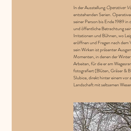
In der Ausstellung 
Operativer V
entstehenden Serien. Operative
seiner Person bis Ende 1989 in d
und öffentliche Betrachtung sein
Irritationen und Bühnen, wo Le
eröffnen und Fragen nach dem Ve
sein Wirken ist präsenter Ausga
Momenten, in denen der Winter d
Arbeiten, für die er am Wegesra
fotografiert (Blüten, Gräser & Bl
Slubice, direkt hinter einem vo
Landschaft mit seltsamen Wesen 
Mehr über Roland Quester >>