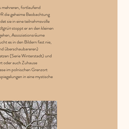
s mehreren, fortlaufend 
DDR die geheime Beobachtung 
t sie in eine teilnahmsvolle 
dtgrün
 stoppt er an den kleinen 
gehen, Assoziationsräume 
 es in den Bildern fast nie, 
end überschaubareren) 
etzen (Serie Winterstadt) und 
rt oder auch Zuhause 
Oase im polnischen Grenzort 
piegelungen in eine mystische 