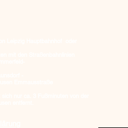
Unsere Öf
Do, Fr, S
von Leipzig Hauptbahnhof oder
und nach 
en mit den Straßenbahnlinien
Tel. 0163
ommerfeld-
unsdorf -
rhausen Emmausstraße
t sich nur ca. 3 Fußminuten
von der
usen entfernt.
lärung