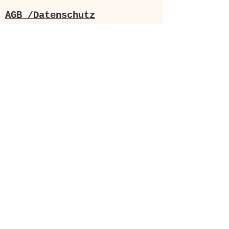
Tel.
0163-7772534
.
AGB /Datenschutz
Ihr Weg zu uns:
Sie erreichen uns von Leipzig
Hauptbahnhof oder Augustusplatz
bequem in 15 Minuten mit den
Straßenbahnlinien
7
-Fahrtrichtung Sommerfeld-
und
8
- Fahrtrichtung Paunsdorf -